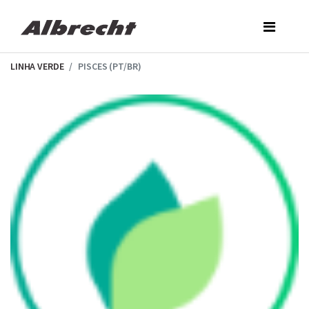
Skip
to
the
content
LINHA VERDE
PISCES (PT/BR)