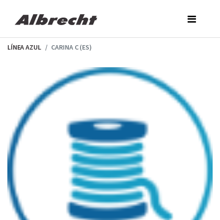
Skip
to
the
content
LÍNEA AZUL
CARINA C (ES)