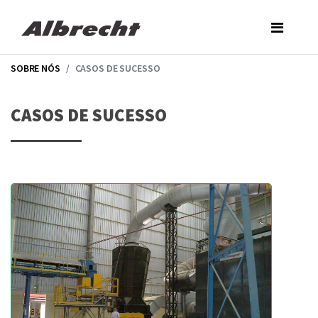
Skip
to
the
content
SOBRE NÓS
CASOS DE SUCESSO
CASOS DE SUCESSO