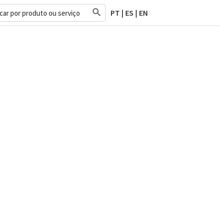
Search Button
h
PT
|
ES
|
EN