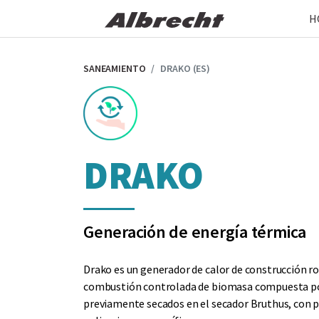
Skip
H
to
the
content
SANEAMIENTO
DRAKO (ES)
DRAKO
Generación de energía térmica
Drako es un generador de calor de construcción ro
combustión controlada de biomasa compuesta por
previamente secados en el secador Bruthus, con 