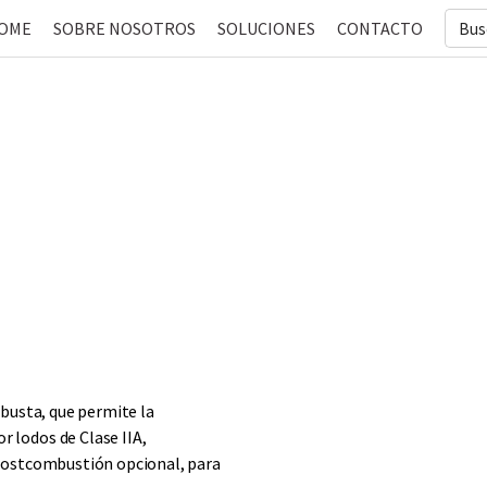
Searc
OME
SOBRE NOSOTROS
SOLUCIONES
CONTACTO
for:
busta, que permite la
 lodos de Clase IIA,
postcombustión opcional, para