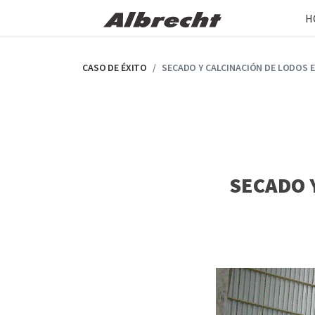
Skip
H
to
the
content
CASO DE ÉXITO
SECADO Y CALCINACIÓN DE LODOS E
SECADO 