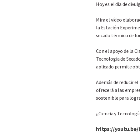
Hoy es el día de divul
Mira el vídeo elabor
la Estación Experimen
secado térmico de lod
Con el apoyo de la Ci
Tecnología de Secad
aplicado permite obt
Además de reducir el 
ofrecerá a las empres
sostenible para logra
¡¡Ciencia y Tecnologí
https://youtu.b