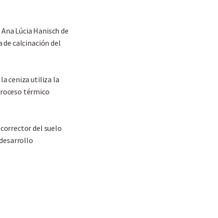
 Ana Lúcia Hanisch de
a de calcinación del
a ceniza utiliza la
proceso térmico
 corrector del suelo
 desarrollo