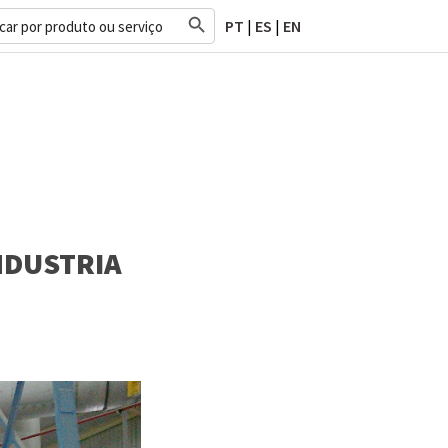
Search Button
h
PT
|
ES
|
EN
NDUSTRIA