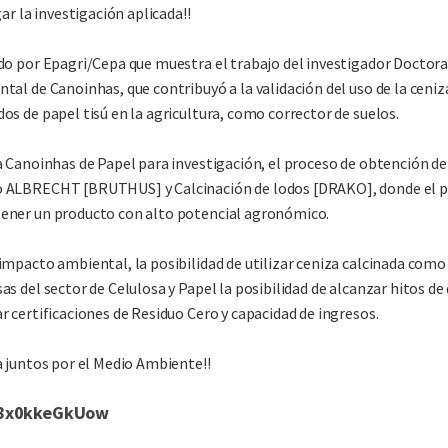
gar la investigación aplicada!!
ado por Epagri/Cepa que muestra el trabajo del investigador Doctora
tal de Canoinhas, que contribuyó a la validación del uso de la ceniz
os de papel tisú en la agricultura, como corrector de suelos.
a Canoinhas de Papel para investigación, el proceso de obtención de l
o ALBRECHT [BRUTHUS] y Calcinación de lodos [DRAKO], donde el 
ener un producto con alto potencial agronómico.
impacto ambiental, la posibilidad de utilizar ceniza calcinada como
as del sector de Celulosa y Papel la posibilidad de alcanzar hitos de
r certificaciones de Residuo Cero y capacidad de ingresos.
a juntos por el Medio Ambiente!!
e/8x0kkeGkUow